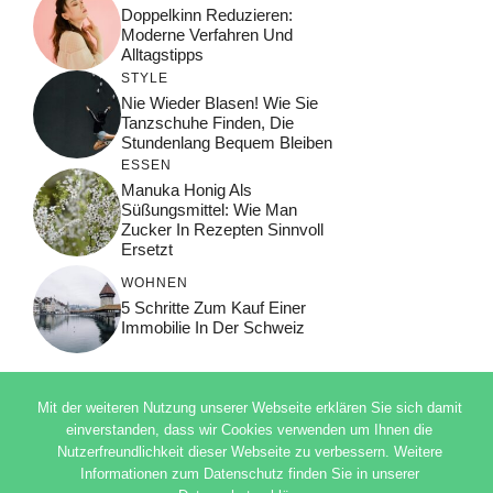
Doppelkinn Reduzieren:
Moderne Verfahren Und
Alltagstipps
STYLE
Nie Wieder Blasen! Wie Sie
Tanzschuhe Finden, Die
Stundenlang Bequem Bleiben
ESSEN
Manuka Honig Als
Süßungsmittel: Wie Man
Zucker In Rezepten Sinnvoll
Ersetzt
WOHNEN
5 Schritte Zum Kauf Einer
Immobilie In Der Schweiz
Mit der weiteren Nutzung unserer Webseite erklären Sie sich damit
einverstanden, dass wir Cookies verwenden um Ihnen die
© 2026 ADSIMPLE
Nutzerfreundlichkeit dieser Webseite zu verbessern. Weitere
DATENSCHUTZERKLÄRUNG
Informationen zum Datenschutz finden Sie in unserer
IMPRESSUM