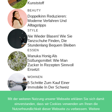
Kunststoff
BEAUTY
Doppelkinn Reduzieren:
Moderne Verfahren Und
Alltagstipps
STYLE
Nie Wieder Blasen! Wie Sie
Tanzschuhe Finden, Die
Stundenlang Bequem Bleiben
ESSEN
Manuka Honig Als
Süßungsmittel: Wie Man
Zucker In Rezepten Sinnvoll
Ersetzt
WOHNEN
5 Schritte Zum Kauf Einer
Immobilie In Der Schweiz
Mit der weiteren Nutzung unserer Webseite erklären Sie sich damit
einverstanden, dass wir Cookies verwenden um Ihnen die
Nutzerfreundlichkeit dieser Webseite zu verbessern. Weitere