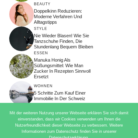
BEAUTY
Doppelkinn Reduzieren:
Moderne Verfahren Und
Alltagstipps
STYLE
Nie Wieder Blasen! Wie Sie
Tanzschuhe Finden, Die
Stundenlang Bequem Bleiben
ESSEN
Manuka Honig Als
Süßungsmittel: Wie Man
Zucker In Rezepten Sinnvoll
Ersetzt
WOHNEN
5 Schritte Zum Kauf Einer
Immobilie In Der Schweiz
Mit der weiteren Nutzung unserer Webseite erklären Sie sich damit
einverstanden, dass wir Cookies verwenden um Ihnen die
Nutzerfreundlichkeit dieser Webseite zu verbessern. Weitere
© 2026 ADSIMPLE
Informationen zum Datenschutz finden Sie in unserer
DATENSCHUTZERKLÄRUNG
Datenschutzerklärung.