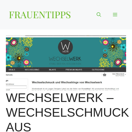
Zum
Inhalt
Menü
springen
WECHSELWERK –
WECHSELSCHMUCK
AUS