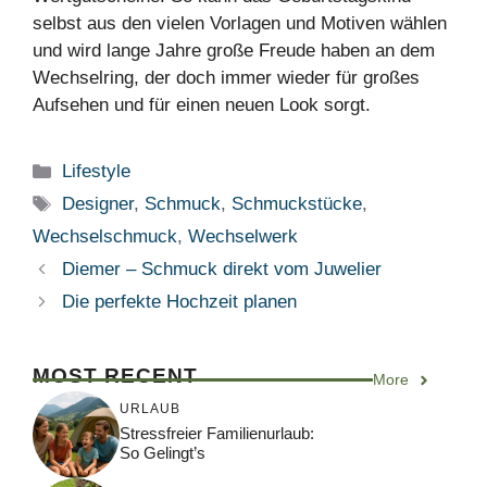
selbst aus den vielen Vorlagen und Motiven wählen
und wird lange Jahre große Freude haben an dem
Wechselring, der doch immer wieder für großes
Aufsehen und für einen neuen Look sorgt.
Kategorien
Lifestyle
Schlagwörter
Designer
,
Schmuck
,
Schmuckstücke
,
Wechselschmuck
,
Wechselwerk
Diemer – Schmuck direkt vom Juwelier
Die perfekte Hochzeit planen
MOST RECENT
More
URLAUB
Stressfreier Familienurlaub:
So Gelingt’s