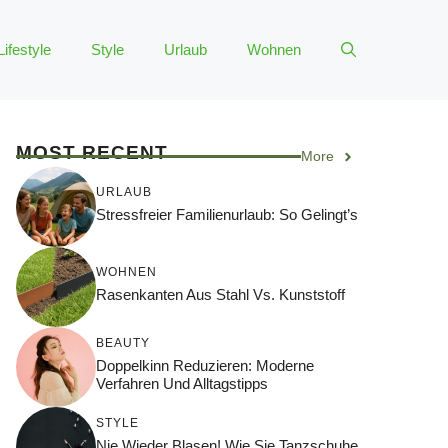
Lifestyle
Style
Urlaub
Wohnen
MOST RECENT
More
URLAUB
Stressfreier Familienurlaub: So Gelingt’s
WOHNEN
Rasenkanten Aus Stahl Vs. Kunststoff
BEAUTY
Doppelkinn Reduzieren: Moderne
Verfahren Und Alltagstipps
STYLE
Nie Wieder Blasen! Wie Sie Tanzschuhe