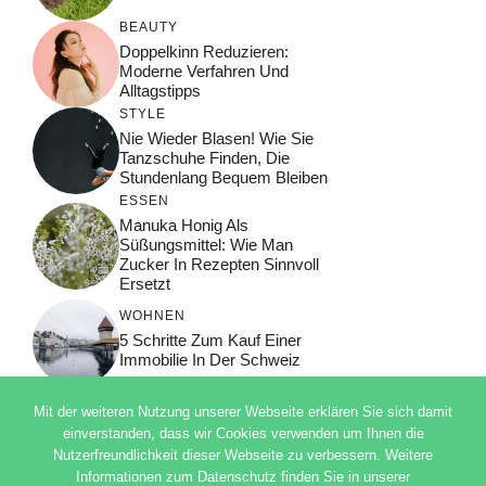
BEAUTY
Doppelkinn Reduzieren:
Moderne Verfahren Und
Alltagstipps
STYLE
Nie Wieder Blasen! Wie Sie
Tanzschuhe Finden, Die
Stundenlang Bequem Bleiben
ESSEN
Manuka Honig Als
Süßungsmittel: Wie Man
Zucker In Rezepten Sinnvoll
Ersetzt
WOHNEN
5 Schritte Zum Kauf Einer
Immobilie In Der Schweiz
Mit der weiteren Nutzung unserer Webseite erklären Sie sich damit
einverstanden, dass wir Cookies verwenden um Ihnen die
Nutzerfreundlichkeit dieser Webseite zu verbessern. Weitere
© 2026 ADSIMPLE
Informationen zum Datenschutz finden Sie in unserer