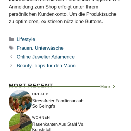
Anmeldung zum Shop erfolgt unter Ihrem
persönlichen Kundenkonto. Um die Produktsuche
zu optimieren, existieren nützliche Buttons.
Kategorien
Lifestyle
Schlagwörter
Frauen
,
Unterwäsche
Online Juwelier Adamence
Beauty-Tipps für den Mann
MOST RECENT
More
URLAUB
Stressfreier Familienurlaub:
So Gelingt’s
WOHNEN
Rasenkanten Aus Stahl Vs.
Kunststoff