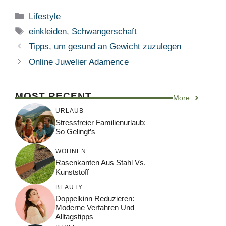
Kategorien
Lifestyle
Schlagwörter
einkleiden
,
Schwangerschaft
Tipps, um gesund an Gewicht zuzulegen
Online Juwelier Adamence
MOST RECENT
More
URLAUB
Stressfreier Familienurlaub:
So Gelingt’s
WOHNEN
Rasenkanten Aus Stahl Vs.
Kunststoff
BEAUTY
Doppelkinn Reduzieren:
Moderne Verfahren Und
Alltagstipps