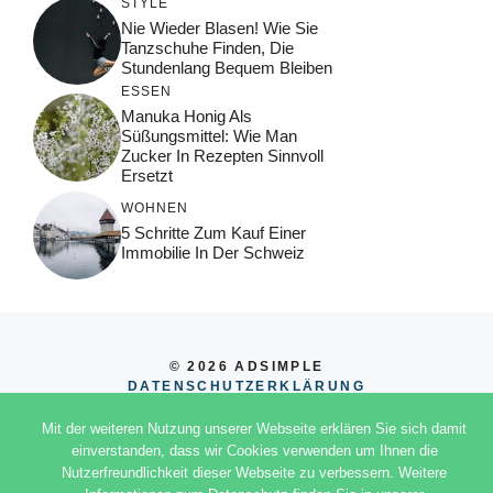
STYLE
Nie Wieder Blasen! Wie Sie
Tanzschuhe Finden, Die
Stundenlang Bequem Bleiben
ESSEN
Manuka Honig Als
Süßungsmittel: Wie Man
Zucker In Rezepten Sinnvoll
Ersetzt
WOHNEN
5 Schritte Zum Kauf Einer
Immobilie In Der Schweiz
© 2026 ADSIMPLE
DATENSCHUTZERKLÄRUNG
IMPRESSUM
Mit der weiteren Nutzung unserer Webseite erklären Sie sich damit
einverstanden, dass wir Cookies verwenden um Ihnen die
Nutzerfreundlichkeit dieser Webseite zu verbessern. Weitere