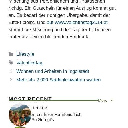
Mischung aus Persönlichem und Praktischen
richtig. Ein Gutschein für einen Ausflug kommt gut
an. Es bedarf der richtigen Übergabe, damit der
Effekt bleibt. Und
auf www.valentinstag2014.at
stimmt die Mischung und der Tag der Liebenden
hinterlässt einen bleibenden Eindruck.
Kategorien
Lifestyle
Schlagwörter
Valentinstag
Wohnen und Arbeiten in Ingolstadt
Mehr als 2.000 Seidenkrawatten warten
MOST RECENT
More
URLAUB
Stressfreier Familienurlaub:
So Gelingt’s