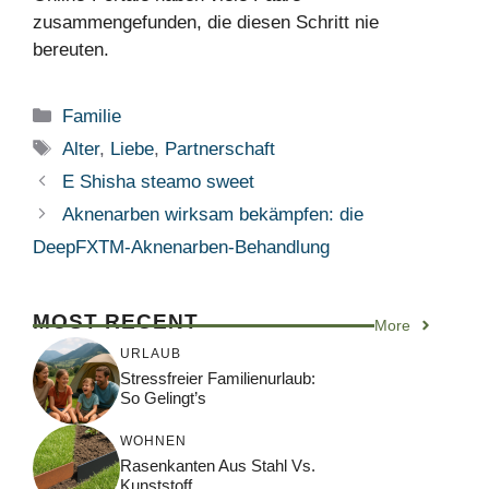
zusammengefunden, die diesen Schritt nie
bereuten.
Kategorien
Familie
Schlagwörter
Alter
,
Liebe
,
Partnerschaft
E Shisha steamo sweet
Aknenarben wirksam bekämpfen: die
DeepFXTM-Aknenarben-Behandlung
MOST RECENT
More
URLAUB
Stressfreier Familienurlaub:
So Gelingt’s
WOHNEN
Rasenkanten Aus Stahl Vs.
Kunststoff