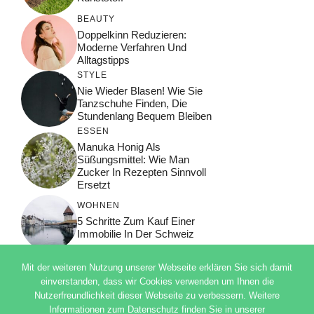
BEAUTY
Doppelkinn Reduzieren:
Moderne Verfahren Und
Alltagstipps
STYLE
Nie Wieder Blasen! Wie Sie
Tanzschuhe Finden, Die
Stundenlang Bequem Bleiben
ESSEN
Manuka Honig Als
Süßungsmittel: Wie Man
Zucker In Rezepten Sinnvoll
Ersetzt
WOHNEN
5 Schritte Zum Kauf Einer
Immobilie In Der Schweiz
Mit der weiteren Nutzung unserer Webseite erklären Sie sich damit
einverstanden, dass wir Cookies verwenden um Ihnen die
Nutzerfreundlichkeit dieser Webseite zu verbessern. Weitere
© 2026 ADSIMPLE
Informationen zum Datenschutz finden Sie in unserer