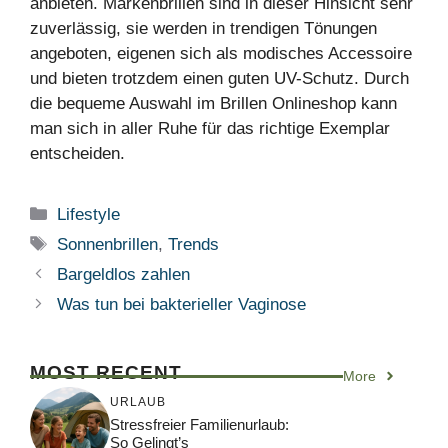
anbieten. Markenbrillen sind in dieser Hinsicht sehr
zuverlässig, sie werden in trendigen Tönungen
angeboten, eigenen sich als modisches Accessoire
und bieten trotzdem einen guten UV-Schutz. Durch
die bequeme Auswahl im Brillen Onlineshop kann
man sich in aller Ruhe für das richtige Exemplar
entscheiden.
Kategorien
Lifestyle
Schlagwörter
Sonnenbrillen
,
Trends
Bargeldlos zahlen
Was tun bei bakterieller Vaginose
MOST RECENT
More
URLAUB
Stressfreier Familienurlaub:
So Gelingt’s