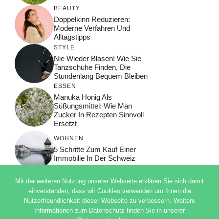
BEAUTY
Doppelkinn Reduzieren:
Moderne Verfahren Und
Alltagstipps
STYLE
Nie Wieder Blasen! Wie Sie
Tanzschuhe Finden, Die
Stundenlang Bequem Bleiben
ESSEN
Manuka Honig Als
Süßungsmittel: Wie Man
Zucker In Rezepten Sinnvoll
Ersetzt
WOHNEN
5 Schritte Zum Kauf Einer
Immobilie In Der Schweiz
Mit der weiteren Nutzung unserer Webseite erklären Sie sich damit
einverstanden, dass wir Cookies verwenden um Ihnen die
Nutzerfreundlichkeit dieser Webseite zu verbessern. Weitere
© 2026 ADSIMPLE
Informationen zum Datenschutz finden Sie in unserer
DATENSCHUTZERKLÄRUNG