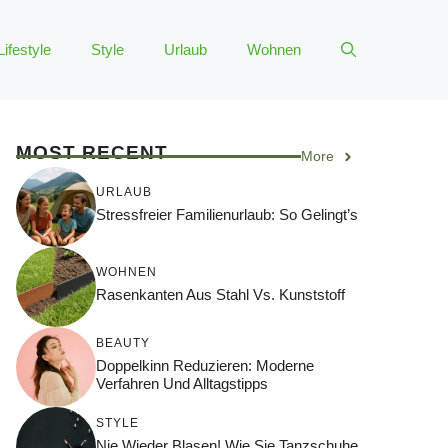
Lifestyle
Style
Urlaub
Wohnen
MOST RECENT
More
URLAUB
Stressfreier Familienurlaub: So Gelingt’s
WOHNEN
Rasenkanten Aus Stahl Vs. Kunststoff
BEAUTY
Doppelkinn Reduzieren: Moderne
Verfahren Und Alltagstipps
STYLE
Nie Wieder Blasen! Wie Sie Tanzschuhe