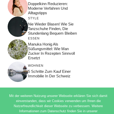
Doppelkinn Reduzieren:
Moderne Verfahren Und
Alltagstipps
STYLE
Nie Wieder Blasen! Wie Sie
Tanzschuhe Finden, Die
Stundenlang Bequem Bleiben
ESSEN
Manuka Honig Als
Süßungsmittel: Wie Man
Zucker In Rezepten Sinnvoll
Ersetzt
WOHNEN
5 Schritte Zum Kauf Einer
Immobilie In Der Schweiz
Mit der weiteren Nutzung unserer Webseite erklären Sie sich damit
einverstanden, dass wir Cookies verwenden um Ihnen die
© 2026 ADSIMPLE
Nutzerfreundlichkeit dieser Webseite zu verbessern. Weitere
DATENSCHUTZERKLÄRUNG
Informationen zum Datenschutz finden Sie in unserer
IMPRESSUM