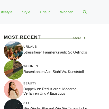
Lifestyle
Style
Urlaub
Wohnen
MOST RECENT
More
URLAUB
Stressfreier Familienurlaub: So Gelingt’s
WOHNEN
Rasenkanten Aus Stahl Vs. Kunststoff
BEAUTY
Doppelkinn Reduzieren: Moderne
Verfahren Und Alltagstipps
STYLE
Nie Wieder Blasen! Wie Sie Tanzschuhe