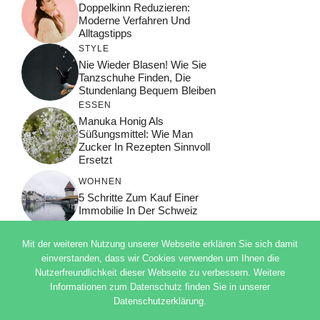
Doppelkinn Reduzieren:
Moderne Verfahren Und
Alltagstipps
STYLE
Nie Wieder Blasen! Wie Sie
Tanzschuhe Finden, Die
Stundenlang Bequem Bleiben
ESSEN
Manuka Honig Als
Süßungsmittel: Wie Man
Zucker In Rezepten Sinnvoll
Ersetzt
WOHNEN
5 Schritte Zum Kauf Einer
Immobilie In Der Schweiz
Mit der weiteren Nutzung unserer Webseite erklären Sie sich damit
einverstanden, dass wir Cookies verwenden um Ihnen die
Nutzerfreundlichkeit dieser Webseite zu verbessern. Weitere
© 2026 ADSIMPLE
Informationen zum Datenschutz finden Sie in unserer
DATENSCHUTZERKLÄRUNG
Datenschutzerklärung.
IMPRESSUM