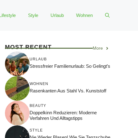
Lifestyle
Style
Urlaub
Wohnen
MOST RECENT
More
URLAUB
Stressfreier Familienurlaub: So Gelingt’s
WOHNEN
Rasenkanten Aus Stahl Vs. Kunststoff
BEAUTY
Doppelkinn Reduzieren: Moderne
Verfahren Und Alltagstipps
STYLE
Nie Wieder Blasen! Wie Sie Tanzschuhe