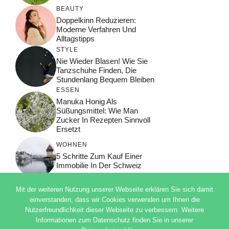
BEAUTY
Doppelkinn Reduzieren:
Moderne Verfahren Und
Alltagstipps
STYLE
Nie Wieder Blasen! Wie Sie
Tanzschuhe Finden, Die
Stundenlang Bequem Bleiben
ESSEN
Manuka Honig Als
Süßungsmittel: Wie Man
Zucker In Rezepten Sinnvoll
Ersetzt
WOHNEN
5 Schritte Zum Kauf Einer
Immobilie In Der Schweiz
Mit der weiteren Nutzung unserer Webseite erklären Sie sich damit
einverstanden, dass wir Cookies verwenden um Ihnen die
Nutzerfreundlichkeit dieser Webseite zu verbessern. Weitere
© 2026 ADSIMPLE
Informationen zum Datenschutz finden Sie in unserer
DATENSCHUTZERKLÄRUNG