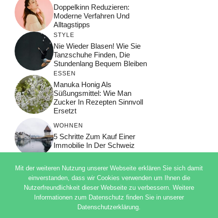
Doppelkinn Reduzieren:
Moderne Verfahren Und
Alltagstipps
STYLE
Nie Wieder Blasen! Wie Sie
Tanzschuhe Finden, Die
Stundenlang Bequem Bleiben
ESSEN
Manuka Honig Als
Süßungsmittel: Wie Man
Zucker In Rezepten Sinnvoll
Ersetzt
WOHNEN
5 Schritte Zum Kauf Einer
Immobilie In Der Schweiz
Mit der weiteren Nutzung unserer Webseite erklären Sie sich damit
einverstanden, dass wir Cookies verwenden um Ihnen die
Nutzerfreundlichkeit dieser Webseite zu verbessern. Weitere
© 2026 ADSIMPLE
Informationen zum Datenschutz finden Sie in unserer
DATENSCHUTZERKLÄRUNG
Datenschutzerklärung.
IMPRESSUM