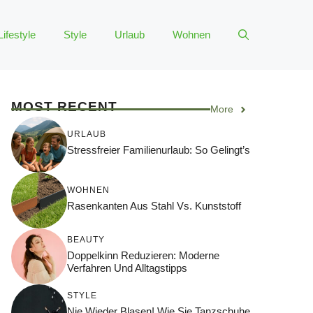
Lifestyle
Style
Urlaub
Wohnen
MOST RECENT
More
URLAUB
Stressfreier Familienurlaub: So Gelingt’s
WOHNEN
Rasenkanten Aus Stahl Vs. Kunststoff
BEAUTY
Doppelkinn Reduzieren: Moderne
Verfahren Und Alltagstipps
STYLE
Nie Wieder Blasen! Wie Sie Tanzschuhe