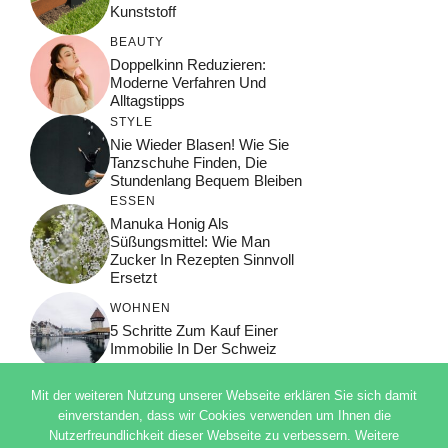
Kunststoff
BEAUTY
Doppelkinn Reduzieren:
Moderne Verfahren Und
Alltagstipps
STYLE
Nie Wieder Blasen! Wie Sie
Tanzschuhe Finden, Die
Stundenlang Bequem Bleiben
ESSEN
Manuka Honig Als
Süßungsmittel: Wie Man
Zucker In Rezepten Sinnvoll
Ersetzt
WOHNEN
5 Schritte Zum Kauf Einer
Immobilie In Der Schweiz
Mit der weiteren Nutzung unserer Webseite erklären Sie sich damit
einverstanden, dass wir Cookies verwenden um Ihnen die
Nutzerfreundlichkeit dieser Webseite zu verbessern. Weitere