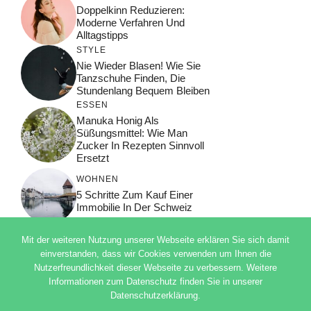
Doppelkinn Reduzieren:
Moderne Verfahren Und
Alltagstipps
STYLE
Nie Wieder Blasen! Wie Sie
Tanzschuhe Finden, Die
Stundenlang Bequem Bleiben
ESSEN
Manuka Honig Als
Süßungsmittel: Wie Man
Zucker In Rezepten Sinnvoll
Ersetzt
WOHNEN
5 Schritte Zum Kauf Einer
Immobilie In Der Schweiz
Mit der weiteren Nutzung unserer Webseite erklären Sie sich damit
einverstanden, dass wir Cookies verwenden um Ihnen die
Nutzerfreundlichkeit dieser Webseite zu verbessern. Weitere
© 2026 ADSIMPLE
Informationen zum Datenschutz finden Sie in unserer
DATENSCHUTZERKLÄRUNG
Datenschutzerklärung.
IMPRESSUM