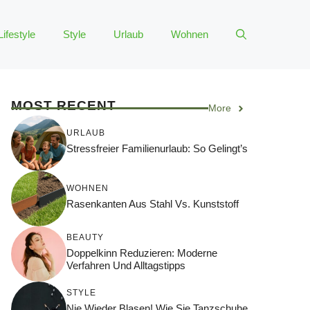
Lifestyle
Style
Urlaub
Wohnen
MOST RECENT
More
URLAUB
Stressfreier Familienurlaub: So Gelingt’s
WOHNEN
Rasenkanten Aus Stahl Vs. Kunststoff
BEAUTY
Doppelkinn Reduzieren: Moderne
Verfahren Und Alltagstipps
STYLE
Nie Wieder Blasen! Wie Sie Tanzschuhe