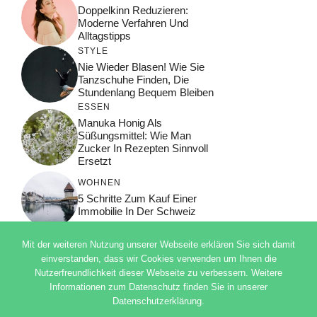
Doppelkinn Reduzieren:
Moderne Verfahren Und
Alltagstipps
STYLE
Nie Wieder Blasen! Wie Sie
Tanzschuhe Finden, Die
Stundenlang Bequem Bleiben
ESSEN
Manuka Honig Als
Süßungsmittel: Wie Man
Zucker In Rezepten Sinnvoll
Ersetzt
WOHNEN
5 Schritte Zum Kauf Einer
Immobilie In Der Schweiz
Mit der weiteren Nutzung unserer Webseite erklären Sie sich damit
einverstanden, dass wir Cookies verwenden um Ihnen die
Nutzerfreundlichkeit dieser Webseite zu verbessern. Weitere
© 2026 ADSIMPLE
Informationen zum Datenschutz finden Sie in unserer
DATENSCHUTZERKLÄRUNG
Datenschutzerklärung.
IMPRESSUM