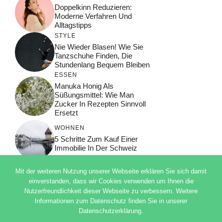
Doppelkinn Reduzieren:
Moderne Verfahren Und
Alltagstipps
STYLE
Nie Wieder Blasen! Wie Sie
Tanzschuhe Finden, Die
Stundenlang Bequem Bleiben
ESSEN
Manuka Honig Als
Süßungsmittel: Wie Man
Zucker In Rezepten Sinnvoll
Ersetzt
WOHNEN
5 Schritte Zum Kauf Einer
Immobilie In Der Schweiz
Mit der weiteren Nutzung unserer Webseite erklären Sie sich damit
einverstanden, dass wir Cookies verwenden um Ihnen die
Nutzerfreundlichkeit dieser Webseite zu verbessern. Weitere
© 2026 ADSIMPLE
Informationen zum Datenschutz finden Sie in unserer
DATENSCHUTZERKLÄRUNG
Datenschutzerklärung.
IMPRESSUM