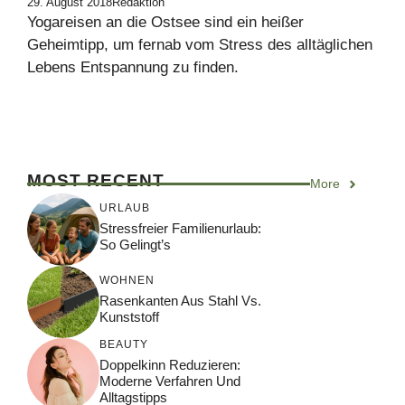
29. August 2018
Redaktion
Yogareisen an die Ostsee sind ein heißer
Geheimtipp, um fernab vom Stress des alltäglichen
Lebens Entspannung zu finden.
MOST RECENT
More
URLAUB
Stressfreier Familienurlaub:
So Gelingt’s
WOHNEN
Rasenkanten Aus Stahl Vs.
Kunststoff
BEAUTY
Doppelkinn Reduzieren:
Moderne Verfahren Und
Alltagstipps