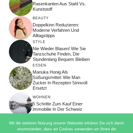
Rasenkanten Aus Stahl Vs.
Kunststoff
BEAUTY
Doppelkinn Reduzieren:
Moderne Verfahren Und
Alltagstipps
STYLE
Nie Wieder Blasen! Wie Sie
Tanzschuhe Finden, Die
Stundenlang Bequem Bleiben
ESSEN
Manuka Honig Als
Süßungsmittel: Wie Man
Zucker In Rezepten Sinnvoll
Ersetzt
WOHNEN
5 Schritte Zum Kauf Einer
Immobilie In Der Schweiz
Mit der weiteren Nutzung unserer Webseite erklären Sie sich damit
einverstanden, dass wir Cookies verwenden um Ihnen die