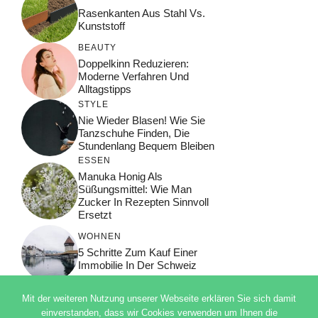
Rasenkanten Aus Stahl Vs.
Kunststoff
BEAUTY
Doppelkinn Reduzieren:
Moderne Verfahren Und
Alltagstipps
STYLE
Nie Wieder Blasen! Wie Sie
Tanzschuhe Finden, Die
Stundenlang Bequem Bleiben
ESSEN
Manuka Honig Als
Süßungsmittel: Wie Man
Zucker In Rezepten Sinnvoll
Ersetzt
WOHNEN
5 Schritte Zum Kauf Einer
Immobilie In Der Schweiz
Mit der weiteren Nutzung unserer Webseite erklären Sie sich damit
einverstanden, dass wir Cookies verwenden um Ihnen die