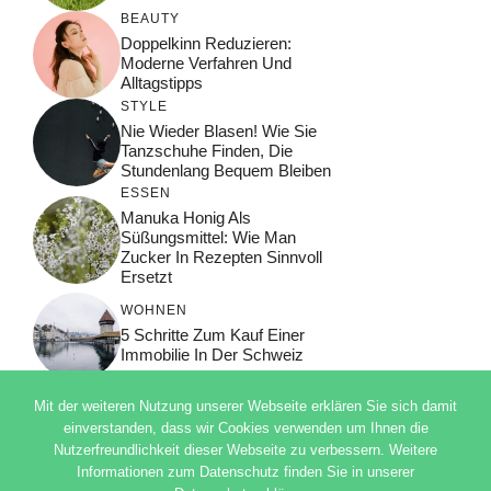
BEAUTY
Doppelkinn Reduzieren:
Moderne Verfahren Und
Alltagstipps
STYLE
Nie Wieder Blasen! Wie Sie
Tanzschuhe Finden, Die
Stundenlang Bequem Bleiben
ESSEN
Manuka Honig Als
Süßungsmittel: Wie Man
Zucker In Rezepten Sinnvoll
Ersetzt
WOHNEN
5 Schritte Zum Kauf Einer
Immobilie In Der Schweiz
Mit der weiteren Nutzung unserer Webseite erklären Sie sich damit
einverstanden, dass wir Cookies verwenden um Ihnen die
Nutzerfreundlichkeit dieser Webseite zu verbessern. Weitere
© 2026 ADSIMPLE
Informationen zum Datenschutz finden Sie in unserer
DATENSCHUTZERKLÄRUNG