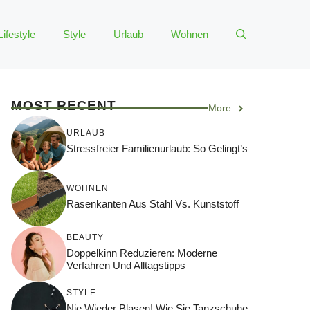
Lifestyle
Style
Urlaub
Wohnen
MOST RECENT
More
URLAUB
Stressfreier Familienurlaub: So Gelingt’s
WOHNEN
Rasenkanten Aus Stahl Vs. Kunststoff
BEAUTY
Doppelkinn Reduzieren: Moderne
Verfahren Und Alltagstipps
STYLE
Nie Wieder Blasen! Wie Sie Tanzschuhe