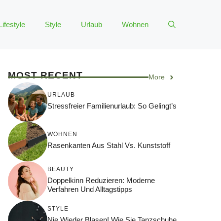
Lifestyle
Style
Urlaub
Wohnen
MOST RECENT
More
URLAUB
Stressfreier Familienurlaub: So Gelingt’s
WOHNEN
Rasenkanten Aus Stahl Vs. Kunststoff
BEAUTY
Doppelkinn Reduzieren: Moderne
Verfahren Und Alltagstipps
STYLE
Nie Wieder Blasen! Wie Sie Tanzschuhe