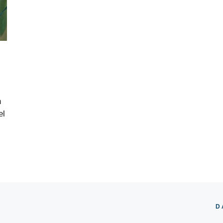
n
el
D