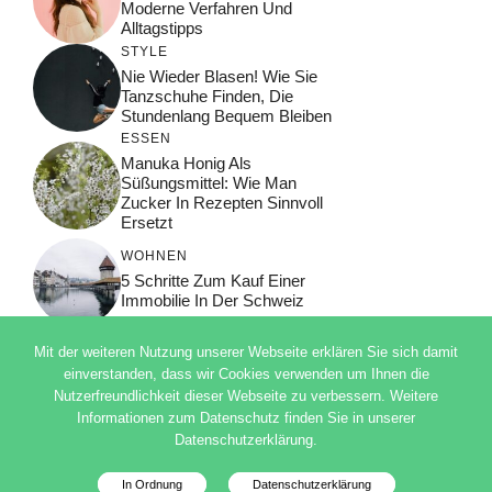
Moderne Verfahren Und
Alltagstipps
STYLE
Nie Wieder Blasen! Wie Sie
Tanzschuhe Finden, Die
Stundenlang Bequem Bleiben
ESSEN
Manuka Honig Als
Süßungsmittel: Wie Man
Zucker In Rezepten Sinnvoll
Ersetzt
WOHNEN
5 Schritte Zum Kauf Einer
Immobilie In Der Schweiz
Mit der weiteren Nutzung unserer Webseite erklären Sie sich damit
einverstanden, dass wir Cookies verwenden um Ihnen die
Nutzerfreundlichkeit dieser Webseite zu verbessern. Weitere
© 2026 ADSIMPLE
Informationen zum Datenschutz finden Sie in unserer
DATENSCHUTZERKLÄRUNG
Datenschutzerklärung.
IMPRESSUM
Deutsch
In Ordnung
Datenschutzerklärung
Datenschutzinfo