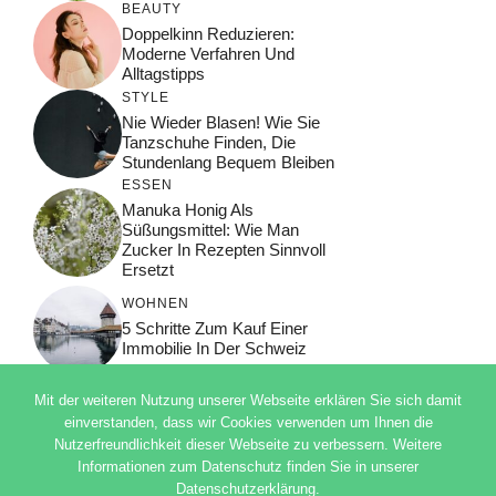
BEAUTY
Doppelkinn Reduzieren:
Moderne Verfahren Und
Alltagstipps
STYLE
Nie Wieder Blasen! Wie Sie
Tanzschuhe Finden, Die
Stundenlang Bequem Bleiben
ESSEN
Manuka Honig Als
Süßungsmittel: Wie Man
Zucker In Rezepten Sinnvoll
Ersetzt
WOHNEN
5 Schritte Zum Kauf Einer
Immobilie In Der Schweiz
Mit der weiteren Nutzung unserer Webseite erklären Sie sich damit
einverstanden, dass wir Cookies verwenden um Ihnen die
Nutzerfreundlichkeit dieser Webseite zu verbessern. Weitere
© 2026 ADSIMPLE
Informationen zum Datenschutz finden Sie in unserer
DATENSCHUTZERKLÄRUNG
Datenschutzerklärung.