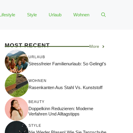
Lifestyle
Style
Urlaub
Wohnen
MOST RECENT
More
URLAUB
Stressfreier Familienurlaub: So Gelingt’s
WOHNEN
Rasenkanten Aus Stahl Vs. Kunststoff
BEAUTY
Doppelkinn Reduzieren: Moderne
Verfahren Und Alltagstipps
STYLE
Nie Wieder Blasen! Wie Sie Tanzschuhe