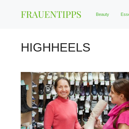
Zum
Inhalt
Beauty
Ess
springen
HIGHHEELS