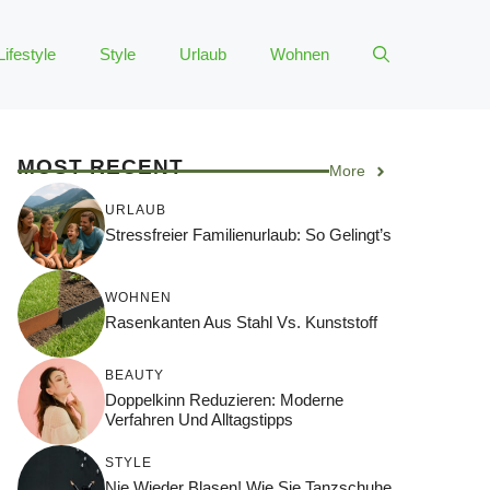
Lifestyle
Style
Urlaub
Wohnen
MOST RECENT
More
URLAUB
Stressfreier Familienurlaub: So Gelingt’s
WOHNEN
Rasenkanten Aus Stahl Vs. Kunststoff
BEAUTY
Doppelkinn Reduzieren: Moderne
Verfahren Und Alltagstipps
STYLE
Nie Wieder Blasen! Wie Sie Tanzschuhe