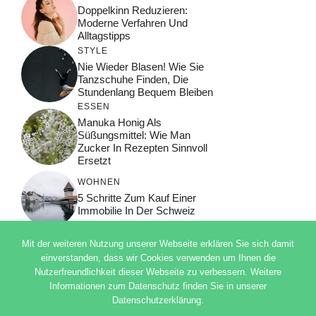
Doppelkinn Reduzieren:
Moderne Verfahren Und
Alltagstipps
STYLE
Nie Wieder Blasen! Wie Sie
Tanzschuhe Finden, Die
Stundenlang Bequem Bleiben
ESSEN
Manuka Honig Als
Süßungsmittel: Wie Man
Zucker In Rezepten Sinnvoll
Ersetzt
WOHNEN
5 Schritte Zum Kauf Einer
Immobilie In Der Schweiz
Mit der weiteren Nutzung unserer Webseite erklären Sie sich damit
einverstanden, dass wir Cookies verwenden um Ihnen die
Nutzerfreundlichkeit dieser Webseite zu verbessern. Weitere
© 2026 ADSIMPLE
Informationen zum Datenschutz finden Sie in unserer
DATENSCHUTZERKLÄRUNG
Datenschutzerklärung.
IMPRESSUM