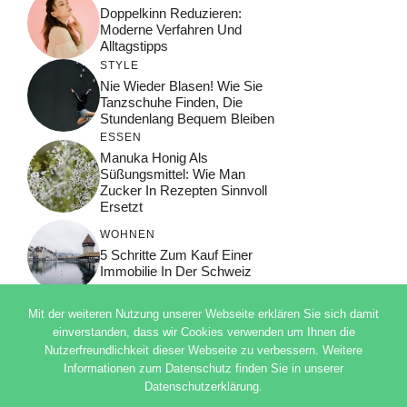
Doppelkinn Reduzieren:
Moderne Verfahren Und
Alltagstipps
STYLE
Nie Wieder Blasen! Wie Sie
Tanzschuhe Finden, Die
Stundenlang Bequem Bleiben
ESSEN
Manuka Honig Als
Süßungsmittel: Wie Man
Zucker In Rezepten Sinnvoll
Ersetzt
WOHNEN
5 Schritte Zum Kauf Einer
Immobilie In Der Schweiz
Mit der weiteren Nutzung unserer Webseite erklären Sie sich damit
einverstanden, dass wir Cookies verwenden um Ihnen die
Nutzerfreundlichkeit dieser Webseite zu verbessern. Weitere
© 2026 ADSIMPLE
Informationen zum Datenschutz finden Sie in unserer
DATENSCHUTZERKLÄRUNG
Datenschutzerklärung.
IMPRESSUM