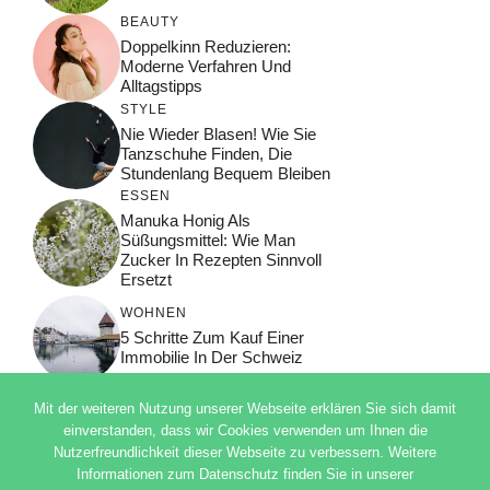
BEAUTY
Doppelkinn Reduzieren:
Moderne Verfahren Und
Alltagstipps
STYLE
Nie Wieder Blasen! Wie Sie
Tanzschuhe Finden, Die
Stundenlang Bequem Bleiben
ESSEN
Manuka Honig Als
Süßungsmittel: Wie Man
Zucker In Rezepten Sinnvoll
Ersetzt
WOHNEN
5 Schritte Zum Kauf Einer
Immobilie In Der Schweiz
Mit der weiteren Nutzung unserer Webseite erklären Sie sich damit
einverstanden, dass wir Cookies verwenden um Ihnen die
Nutzerfreundlichkeit dieser Webseite zu verbessern. Weitere
© 2026 ADSIMPLE
Informationen zum Datenschutz finden Sie in unserer
DATENSCHUTZERKLÄRUNG