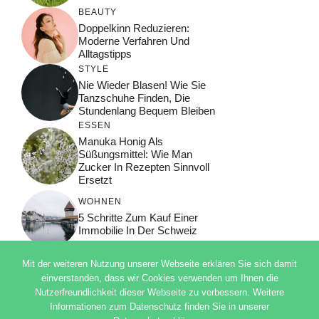
BEAUTY
Doppelkinn Reduzieren:
Moderne Verfahren Und
Alltagstipps
STYLE
Nie Wieder Blasen! Wie Sie
Tanzschuhe Finden, Die
Stundenlang Bequem Bleiben
ESSEN
Manuka Honig Als
Süßungsmittel: Wie Man
Zucker In Rezepten Sinnvoll
Ersetzt
WOHNEN
5 Schritte Zum Kauf Einer
Immobilie In Der Schweiz
Mit der weiteren Nutzung unserer Webseite erklären Sie sich damit
einverstanden, dass wir Cookies verwenden um Ihnen die
Nutzerfreundlichkeit dieser Webseite zu verbessern. Weitere
© 2026 ADSIMPLE
Informationen zum Datenschutz finden Sie in unserer
DATENSCHUTZERKLÄRUNG