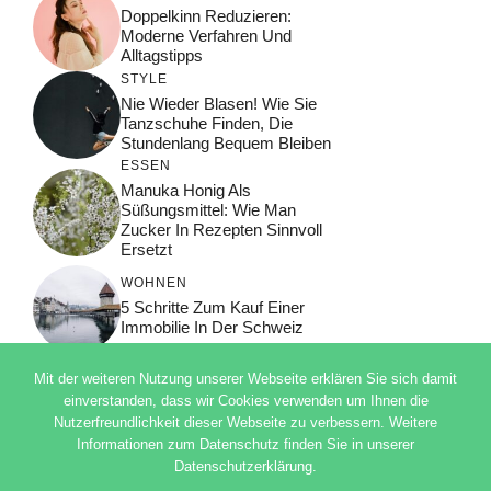
Doppelkinn Reduzieren:
Moderne Verfahren Und
Alltagstipps
STYLE
Nie Wieder Blasen! Wie Sie
Tanzschuhe Finden, Die
Stundenlang Bequem Bleiben
ESSEN
Manuka Honig Als
Süßungsmittel: Wie Man
Zucker In Rezepten Sinnvoll
Ersetzt
WOHNEN
5 Schritte Zum Kauf Einer
Immobilie In Der Schweiz
Mit der weiteren Nutzung unserer Webseite erklären Sie sich damit
einverstanden, dass wir Cookies verwenden um Ihnen die
Nutzerfreundlichkeit dieser Webseite zu verbessern. Weitere
© 2026 ADSIMPLE
Informationen zum Datenschutz finden Sie in unserer
DATENSCHUTZERKLÄRUNG
Datenschutzerklärung.
IMPRESSUM