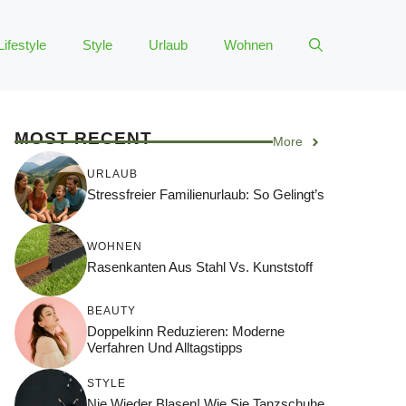
Lifestyle
Style
Urlaub
Wohnen
MOST RECENT
More
URLAUB
Stressfreier Familienurlaub: So Gelingt’s
WOHNEN
Rasenkanten Aus Stahl Vs. Kunststoff
BEAUTY
Doppelkinn Reduzieren: Moderne
Verfahren Und Alltagstipps
STYLE
Nie Wieder Blasen! Wie Sie Tanzschuhe