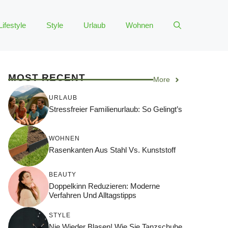
Lifestyle
Style
Urlaub
Wohnen
MOST RECENT
More
URLAUB
Stressfreier Familienurlaub: So Gelingt’s
WOHNEN
Rasenkanten Aus Stahl Vs. Kunststoff
BEAUTY
Doppelkinn Reduzieren: Moderne
Verfahren Und Alltagstipps
STYLE
Nie Wieder Blasen! Wie Sie Tanzschuhe