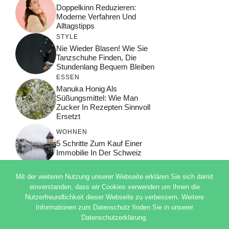
Doppelkinn Reduzieren:
Moderne Verfahren Und
Alltagstipps
STYLE
Nie Wieder Blasen! Wie Sie
Tanzschuhe Finden, Die
Stundenlang Bequem Bleiben
ESSEN
Manuka Honig Als
Süßungsmittel: Wie Man
Zucker In Rezepten Sinnvoll
Ersetzt
WOHNEN
5 Schritte Zum Kauf Einer
Immobilie In Der Schweiz
Mit der weiteren Nutzung unserer Webseite erklären Sie sich damit
einverstanden, dass wir Cookies verwenden um Ihnen die
Nutzerfreundlichkeit dieser Webseite zu verbessern. Weitere
© 2026 ADSIMPLE
Informationen zum Datenschutz finden Sie in unserer
DATENSCHUTZERKLÄRUNG
Datenschutzerklärung.
IMPRESSUM