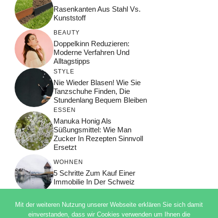
Rasenkanten Aus Stahl Vs.
Kunststoff
BEAUTY
Doppelkinn Reduzieren:
Moderne Verfahren Und
Alltagstipps
STYLE
Nie Wieder Blasen! Wie Sie
Tanzschuhe Finden, Die
Stundenlang Bequem Bleiben
ESSEN
Manuka Honig Als
Süßungsmittel: Wie Man
Zucker In Rezepten Sinnvoll
Ersetzt
WOHNEN
5 Schritte Zum Kauf Einer
Immobilie In Der Schweiz
Mit der weiteren Nutzung unserer Webseite erklären Sie sich damit
einverstanden, dass wir Cookies verwenden um Ihnen die