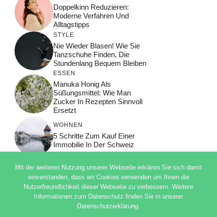
Doppelkinn Reduzieren:
Moderne Verfahren Und
Alltagstipps
STYLE
Nie Wieder Blasen! Wie Sie
Tanzschuhe Finden, Die
Stundenlang Bequem Bleiben
ESSEN
Manuka Honig Als
Süßungsmittel: Wie Man
Zucker In Rezepten Sinnvoll
Ersetzt
WOHNEN
5 Schritte Zum Kauf Einer
Immobilie In Der Schweiz
Mit der weiteren Nutzung unserer Webseite erklären Sie sich damit
einverstanden, dass wir Cookies verwenden um Ihnen die
Nutzerfreundlichkeit dieser Webseite zu verbessern. Weitere
© 2026 ADSIMPLE
Informationen zum Datenschutz finden Sie in unserer
DATENSCHUTZERKLÄRUNG
Datenschutzerklärung.
IMPRESSUM