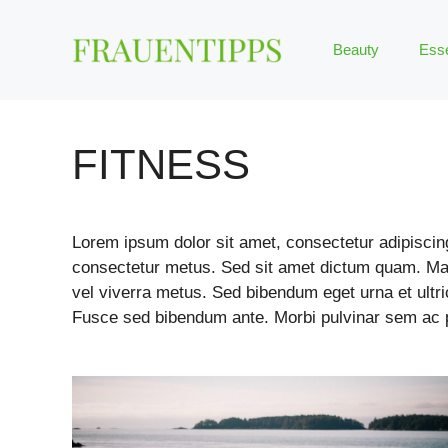
Zum
Inhalt
Beauty
Ess
springen
FITNESS
Lorem ipsum dolor sit amet, consectetur adipiscing 
consectetur metus. Sed sit amet dictum quam. Mae
vel viverra metus. Sed bibendum eget urna et ult
Fusce sed bibendum ante. Morbi pulvinar sem ac po