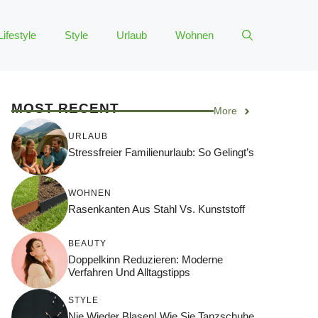
Lifestyle
Style
Urlaub
Wohnen
MOST RECENT
More
URLAUB
Stressfreier Familienurlaub: So Gelingt’s
WOHNEN
Rasenkanten Aus Stahl Vs. Kunststoff
BEAUTY
Doppelkinn Reduzieren: Moderne
Verfahren Und Alltagstipps
STYLE
Nie Wieder Blasen! Wie Sie Tanzschuhe