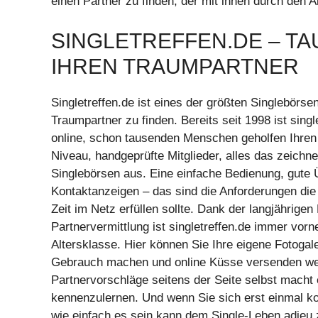
einen Partner zu finden, der mit ihnen durch den A
SINGLETREFFEN.DE – T
IHREN TRAUMPARTNER
Singletreffen.de ist eines der größten Singlebörse
Traumpartner zu finden. Bereits seit 1998 ist sin
online, schon tausenden Menschen geholfen Ihren P
Niveau, handgeprüfte Mitglieder, alles das zeichne
Singlebörsen aus. Eine einfache Bedienung, gute 
Kontaktanzeigen – das sind die Anforderungen die
Zeit im Netz erfüllen sollte. Dank der langjährige
Partnervermittlung ist singletreffen.de immer vor
Altersklasse. Hier können Sie Ihre eigene Fotoga
Gebrauch machen und online Küsse versenden wen
Partnervorschläge seitens der Seite selbst macht 
kennenzulernen. Und wenn Sie sich erst einmal ko
wie einfach es sein kann dem Single-Leben adieu 