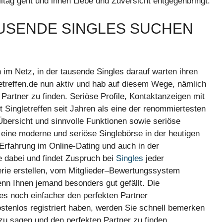
lltag geht und ihnen Liebe und Zuversicht entgegenbringt.
AUSENDE SINGLES SUCHEN
n im Netz, in der tausende Singles darauf warten ihren
gletreffen.de nun aktiv und hab auf diesem Wege, nämlich
artner zu finden. Seriöse Profile, Kontaktanzeigen mit
t Singletreffen seit Jahren als eine der renommiertesten
Übersicht und sinnvolle Funktionen sowie seriöse
 eine moderne und seriöse Singlebörse in der heutigen
n Erfahrung im Online-Dating und auch in der
ne dabei und findet Zuspruch bei
Singles
jeder
lerie erstellen, vom Mitglieder–Bewertungssystem
n Ihnen jemand besonders gut gefällt. Die
es noch einfacher den perfekten Partner
stenlos registriert haben, werden Sie schnell bemerken
zu sagen und den perfekten Partner zu finden.