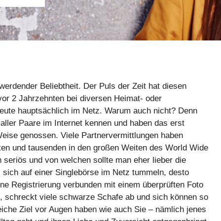
erdender Beliebtheit. Der Puls der Zeit hat diesen
or 2 Jahrzehnten bei diversen Heimat- oder
heute hauptsächlich im Netz. Warum auch nicht? Denn
 aller Paare im Internet kennen und haben das erst
eise genossen. Viele Partnervermittlungen haben
ten und tausenden in den großen Weiten des World Wide
seriös und von welchen sollte man eher lieber die
s sich auf einer Singlebörse im Netz tummeln, desto
ine Registrierung verbunden mit einem überprüften Foto
t, schreckt viele schwarze Schafe ab und sich können so
leiche Ziel vor Augen haben wie auch Sie – nämlich jenes